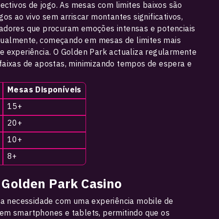
ctivos de jogo. As mesas com limites baixos são
gos ao vivo sem arriscar montantes significativos,
adores que procuram emoções intensas e potenciais
radualmente, começando em mesas de limites mais
 experiência. O Golden Park actualiza regularmente
s faixas de apostas, minimizando tempos de espera e
Mesas Disponíveis
15+
20+
10+
8+
o Golden Park Casino
esta necessidade com uma experiência mobile de
e em smartphones e tablets, permitindo que os