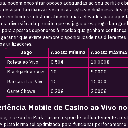
ia, podem encontrar opções adequadas ao seu perfil e obje
ue desejam familiarizar-se com as regras e dinâmicas dos jo
recem limites substancialmente mais elevados para apost
tura diversificada permite que os jogadores progridam g
para apostas superiores à medida que ganham confiança e
 garantir que existe sempre disponibilidade nas diferente
s utilizadores.
Jogo
Aposta Mínima
Aposta Máxima
Roleta ao Vivo
0,50€
10.000€
Blackjack ao Vivo
1€
5.000€
Baccarat ao Vivo
1€
15.000€
Game Shows
0,20€
2.000€
riência Mobile de Casino ao Vivo n
lidade, e o Golden Park Casino responde brilhantemente a 
. A plataforma foi optimizada para funcionar perfeitament