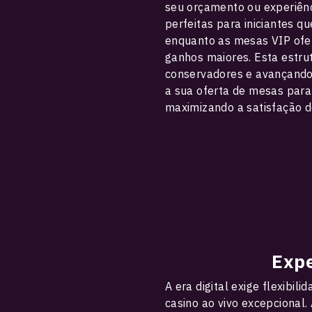
seu orçamento ou experiênc
perfeitas para iniciantes q
enquanto as mesas VIP ofe
ganhos maiores. Esta estru
conservadores e avançando 
a sua oferta de mesas para
maximizando a satisfação do
Expe
A era digital exige flexibi
casino ao vivo excepcional