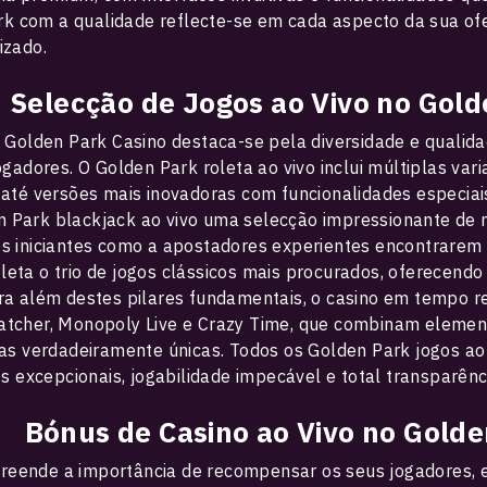
 com a qualidade reflecte-se em cada aspecto da sua ofer
izado.
Selecção de Jogos ao Vivo no Gold
do Golden Park Casino destaca-se pela diversidade e quali
ogadores. O Golden Park roleta ao vivo inclui múltiplas var
 até versões mais inovadoras com funcionalidades especiai
 Park blackjack ao vivo uma selecção impressionante de m
es iniciantes como a apostadores experientes encontrarem a
eta o trio de jogos clássicos mais procurados, oferecendo
ara além destes pilares fundamentais, o casino em tempo 
atcher, Monopoly Live e Crazy Time, que combinam elemen
ias verdadeiramente únicas. Todos os Golden Park jogos ao
cos excepcionais, jogabilidade impecável e total transparên
Bónus de Casino ao Vivo no Golde
reende a importância de recompensar os seus jogadores,