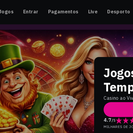
Jogos
Entrar
Pagamentos
Live
Desporto
Jogo
Temp
Casino ao Vi
4.7
/
5
MILHARES DE J