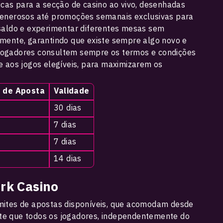
icas para a secção de casino ao vivo, desenhadas
 generosos até promoções semanais exclusivas para
 saldo e experimentar diferentes mesas sem
emente, garantindo que existe sempre algo novo e
 jogadores consultem sempre os termos e condições
e aos jogos elegíveis, para maximizarem os
s de Aposta
Validade
30 dias
7 dias
7 dias
14 dias
rk Casino
imites de apostas disponíveis, que acomodam desde
ante que todos os jogadores, independentemente do