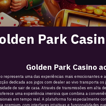
olden Park Casin
Golden Park Casino a
vo representa uma das experiências mais emocionantes e a
ecção dedicada aos jogos com dealer ao vivo transporta os
sidade de sair de casa. Através de transmissões em alta de
 oferece uma experiência imersiva que combina a conveniê
issionais em tempo real. A plataforma foi especialmente c
a premium, com interfaces intuitivas e funcionalidades qu