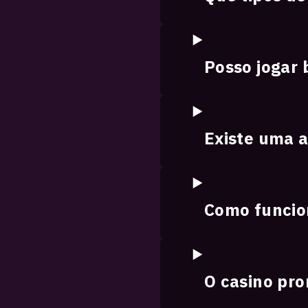
Posso jogar 
Existe uma 
Como funcion
O casino pro