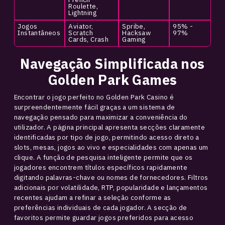
French
Roulette,
Lightning
Jogos
Aviator,
Spribe,
95% -
Instantâneos
Scratch
Hacksaw
97%
Cards, Crash
Gaming
Navegação Simplificada nos
Golden Park Games
Encontrar o jogo perfeito no Golden Park Casino é
surpreendentemente fácil graças a um sistema de
navegação pensado para maximizar a conveniência do
utilizador. A página principal apresenta secções claramente
identificadas por tipo de jogo, permitindo acesso direto a
slots, mesas, jogos ao vivo e especialidades com apenas um
clique. A função de pesquisa inteligente permite que os
jogadores encontrem títulos específicos rapidamente
digitando palavras-chave ou nomes de fornecedores. Filtros
adicionais por volatilidade, RTP, popularidade e lançamentos
recentes ajudam a refinar a seleção conforme as
preferências individuais de cada jogador. A secção de
favoritos permite guardar jogos preferidos para acesso