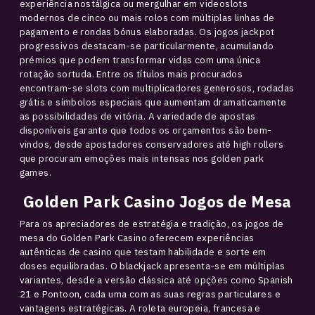
experiência nostálgica ou mergulhar em videoslots
modernos de cinco ou mais rolos com múltiplas linhas de
pagamento e rondas bónus elaboradas. Os jogos jackpot
progressivos destacam-se particularmente, acumulando
prémios que podem transformar vidas com uma única
rotação sortuda. Entre os títulos mais procurados
encontram-se slots com multiplicadores generosos, rodadas
grátis e símbolos especiais que aumentam dramaticamente
as possibilidades de vitória. A variedade de apostas
disponíveis garante que todos os orçamentos são bem-
vindos, desde apostadores conservadores até high rollers
que procuram emoções mais intensas nos golden park
games.
Golden Park Casino Jogos de Mesa
Para os apreciadores de estratégia e tradição, os jogos de
mesa do Golden Park Casino oferecem experiências
autênticas de casino que testam habilidade e sorte em
doses equilibradas. O blackjack apresenta-se em múltiplas
variantes, desde a versão clássica até opções como Spanish
21 e Pontoon, cada uma com as suas regras particulares e
vantagens estratégicas. A roleta europeia, francesa e