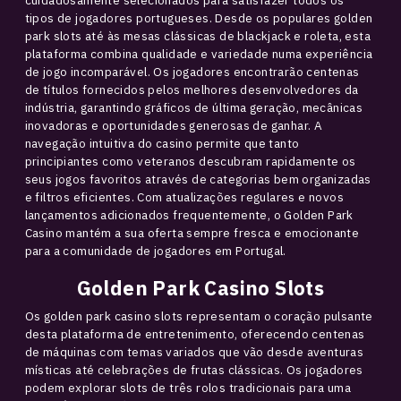
cuidadosamente selecionados para satisfazer todos os
tipos de jogadores portugueses. Desde os populares golden
park slots até às mesas clássicas de blackjack e roleta, esta
plataforma combina qualidade e variedade numa experiência
de jogo incomparável. Os jogadores encontrarão centenas
de títulos fornecidos pelos melhores desenvolvedores da
indústria, garantindo gráficos de última geração, mecânicas
inovadoras e oportunidades generosas de ganhar. A
navegação intuitiva do casino permite que tanto
principiantes como veteranos descubram rapidamente os
seus jogos favoritos através de categorias bem organizadas
e filtros eficientes. Com atualizações regulares e novos
lançamentos adicionados frequentemente, o Golden Park
Casino mantém a sua oferta sempre fresca e emocionante
para a comunidade de jogadores em Portugal.
Golden Park Casino Slots
Os golden park casino slots representam o coração pulsante
desta plataforma de entretenimento, oferecendo centenas
de máquinas com temas variados que vão desde aventuras
místicas até celebrações de frutas clássicas. Os jogadores
podem explorar slots de três rolos tradicionais para uma